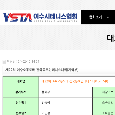
협회소개
대
작성일 : 24-02-15 14:21
제22회 여수오동도배 전국동호인테니스대회(지역부)
대회명
제22회 여수오동도배 전국동호인테니스대회(지역부)
참가부서
동배부
희망코트
선수명1
김동광
소속클럽
선수명2
이민정
소속클럽