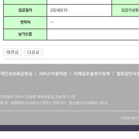
입금일자
20240215
입금자성명
연락처
---
남기는말
.
개인정보취급방침
서비스이용약관
이메일추출방지정책
협회장인사
전라남도 여수시 진남로 체육공원길 진남테니스장
회 장 : 위종혁(010-8450-1505)/ 전무이사 : 장승현(010-8480-1055)
Copyright