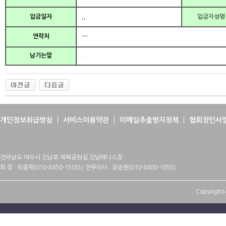
입금일자
,,
입금자성명
연락처
---
남기는말
.
개인정보취급방침
서비스이용약관
이메일추출방지정책
협회장인사
전라남도 여수시 진남로 체육공원길 진남테니스장
회 장 : 위종혁(010-8450-1505)/ 전무이사 : 장승현(010-8480-1055)
Copyright