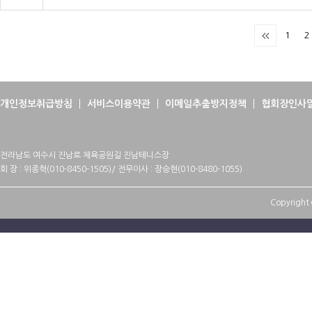
1
2
개인정보취급방침
서비스이용약관
이메일추출방지정책
협회장인사
전라남도 여수시 진남로 체육공원길 진남테니스장
회 장 : 위종혁(010-8450-1505)/ 전무이사 : 장승현(010-8480-1055)
Copyright