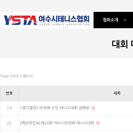
협회소개
대회 
Total 103건
5 페이지
번호
제목
23
<경기결과> 의장배 신인 테니스대회 금배부
22
[예선대진표]제28회 여수시의장배 테니스대회