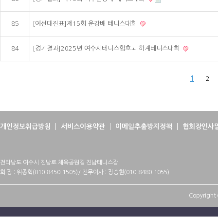
85
[예선대진표]제15회 운강배 테니스대회
84
[경기결과]2025년 여수시테니스협호ㅚ 하계테니스대회
1
2
개인정보취급방침
서비스이용약관
이메일추출방지정책
협회장인사
전라남도 여수시 진남로 체육공원길 진남테니스장
회 장 : 위종혁(010-8450-1505)/ 전무이사 : 장승현(010-8480-1055)
Copyright