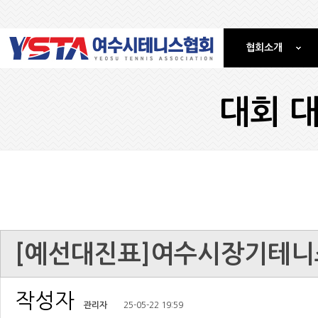
협회소개
대회 대
[예선대진표]여수시장기테
작성자
관리자
25-05-22 19:59