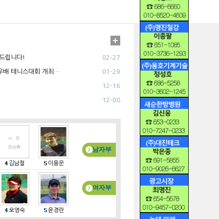
드립니다!
02-27
칠우배 테니스대회 개최…
01-29
12-16
12-08
남자부
김남철
이용운
여자부
오영숙
윤경란