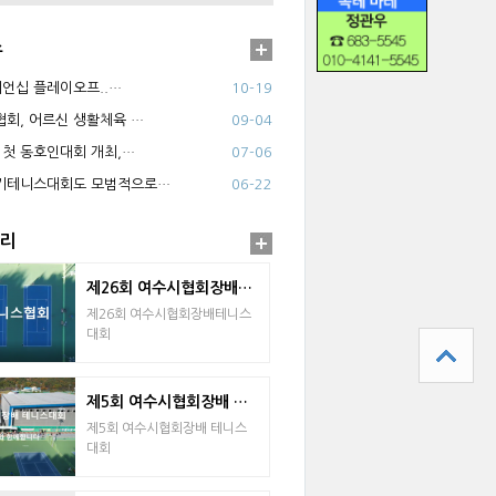
스
피언십 플레이오프..…
10-19
회, 어르신 생활체육 …
09-04
 첫 동호인대회 개최,…
07-06
기테니스대회도 모범적으로…
06-22
리
제26회 여수시협회장배테니스대회
제26회 여수시협회장배테니스
대회
제5회 여수시협회장배 테니스대회
제5회 여수시협회장배 테니스
대회