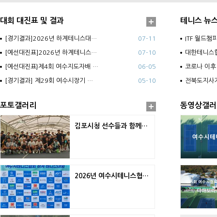
대회 대진표 및 결과
테니스 뉴
[경기결과]2026년 하계테니스대…
07-11
ITF 월드챔
[예선대진표]2026년 하계테니스…
07-10
대한테니스협
[예선대진표}제4회 여수지도자배 …
06-05
코로나 이후
[경기결과] 제29회 여수시장기 …
05-10
전북도지사
포토갤러리
동영상갤러
김포시청 선수들과 함께하는 원포인트 레슨
2026년 여수시테니스협회 하계테니스대회