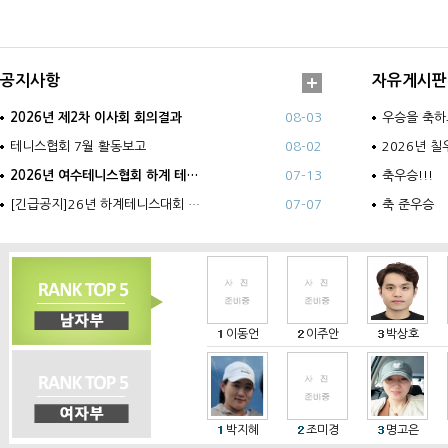
공지사항
자유게시판
2026년 제2차 이사회 회의결과
08-03
우승을 축하
테니스협회 7월 활동보고
08-02
2026년 
2026년 여수테니스협회 하계 테…
07-13
축우승!!!
[긴급공지]26년 하계테니스대회 …
07-07
축 준우승
이동언
이주안
박상호
박지혜
조미경
명고은