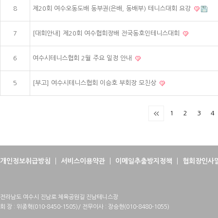
8
제20회 여수오동도배 동부권(은배, 동배부) 테니스대회 요강
7
[대회안내] 제20회 여수협회장배 전국동호인테니스대회
6
여수시테니스협회 2월 주요 일정 안내
5
[부고] 여수시테니스협회 이승호 부회장 모친상
1
2
3
4
개인정보취급방침
서비스이용약관
이메일추출방지정책
협회장인사
전라남도 여수시 진남로 체육공원길 진남테니스장
회 장 : 위종혁(010-8450-1505)/ 전무이사 : 장승현(010-8480-1055)