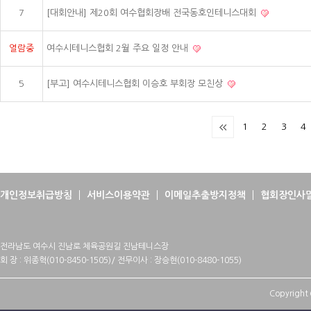
7
[대회안내] 제20회 여수협회장배 전국동호인테니스대회
열람중
여수시테니스협회 2월 주요 일정 안내
5
[부고] 여수시테니스협회 이승호 부회장 모친상
1
2
3
4
개인정보취급방침
서비스이용약관
이메일추출방지정책
협회장인사
전라남도 여수시 진남로 체육공원길 진남테니스장
회 장 : 위종혁(010-8450-1505)/ 전무이사 : 장승현(010-8480-1055)
Copyright