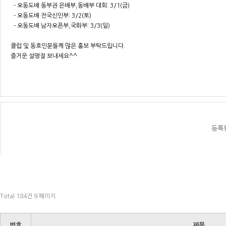
- 오동도배 동부권 은배부,동배부 대회: 3/1(금)
- 오동도배 전국신인부: 3/2(토)
- 오동도배 남자오픈부,국화부: 3/3(일)
클럽 및 동호인분들께 많은 홍보 부탁드립니다.
즐거운 설명절 보내세요^^
등록
Total 184건
9 페이지
번호
제목