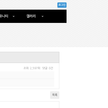
로그인
뮤니티
갤러리
조회
2,597회
댓글
0건
목록