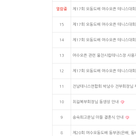
열람중
제17회 오동도배 여수오픈 테니스대회 결과
15
제17회 오동도배 여수오픈 테니스대회 결과
14
제17회 오동도배 여수오픈 테니스대회 결과
13
여수오픈 관련 웅천시립테니스장 사용
12
제17회 오동도배 여수오픈 테니스대회 일정
11
전남테니스연합회 박남수 전부회장님 
10
최길복부회장님 동생상 안내
9
송숙희고문님 아들 결혼식 안내
8
제20회 여수오동도배 동부권(은배, 