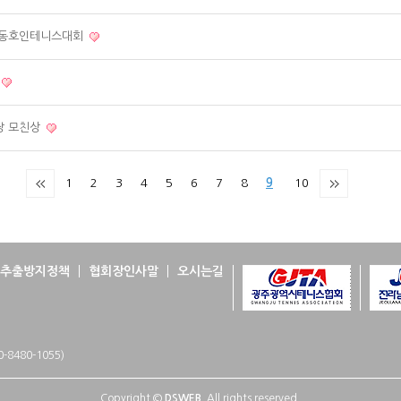
전국동호인테니스대회
장 모친상
1
2
3
4
5
6
7
8
9
10
추출방지정책
협회장인사말
오시는길
-8480-1055)
Copyright ©
DSWEB.
All rights reserved.