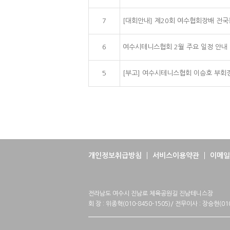
7
[대회안내] 제20회 여수협회장배 
6
여수시테니스협회 2월 주요 일정 안내
5
[부고] 여수시테니스협회 이승호 부회
개인정보취급방침
서비스이용약관
이메일
전라남도 여수시 진남로 체육공원길 진남테니스장
회 장 : 위종혁(010-8450-1505)/ 전무이사 : 장승현(010