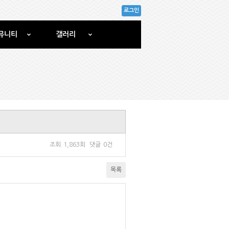
로그인
뮤니티
갤러리
조회
1,863회
댓글
0건
목록