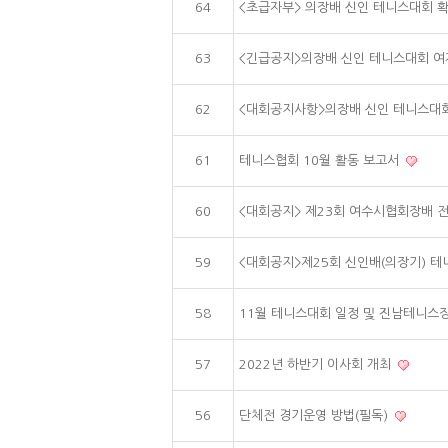
64
<초급자부> 의장배 신인 테니스대회 
63
<긴급공지>의장배 신인 테니스대회 
62
<대회공지사항>의장배 신인 테니스대
61
테니스협회 10월 활동 보고서
60
<대회공지> 제23회 여수시협회장배
59
<대회공지>제25회 신인배(의장기) 
58
11월 테니스대회 일정 및 진남테니스
57
2022년 하반기 이사회 개최
56
단체전 경기운영 방법(필독)