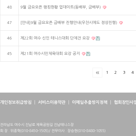
48
9월 금요오픈 랭킹현황 업데이트(동배부, 금배부)
47
[안내]9월 금요오픈 금배부 진행안내(우천시에도 정상진행)
46
제22회 여수 신인 테니스대회 단체전 요강
45
제21회 여수시민체육대회 요강 공지
1
2
3
4
개인정보취급방침
서비스이용약관
이메일추출방지정책
협회장인사
전라남도 여수시 진남로 체육공원길 진남테니스장
회 장 : 위종혁(010-8450-1505)/ 전무이사 : 장승현(010-8480-1055)