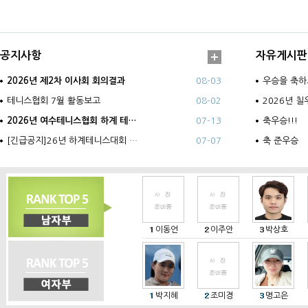
공지사항
자유게시판
2026년 제2차 이사회 회의결과
08-03
우승을 축하
테니스협회 7월 활동보고
08-02
2026년 
2026년 여수테니스협회 하계 테…
07-13
축우승!!!
[긴급공지]26년 하계테니스대회 …
07-07
축 준우승
이동언
이주안
박상호
박지혜
조미경
명고은