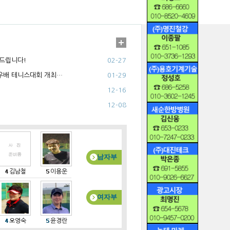
드립니다!
02-27
칠우배 테니스대회 개최…
01-29
12-16
12-08
남자부
김남철
이용운
여자부
오영숙
윤경란