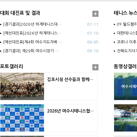
대회 대진표 및 결과
테니스 뉴
[경기결과]2026년 하계테니스대…
07-11
ITF 월드챔
[예선대진표]2026년 하계테니스…
07-10
대한테니스협
[예선대진표}제4회 여수지도자배 …
06-05
코로나 이후
[경기결과] 제29회 여수시장기 …
05-10
전북도지사
포토갤러리
동영상갤러
김포시청 선수들과 함께하는 원포인트 레슨
2026년 여수시테니스협회 하계테니스대회