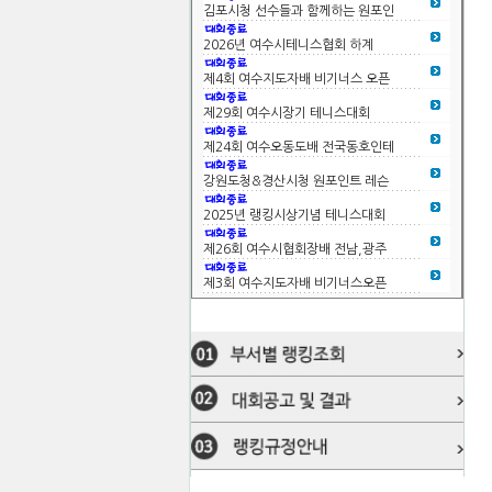
김포시청 선수들과 함께하는 원포인
2026년 여수시테니스협회 하계
더보기
제4회 여수지도자배 비기너스 오픈
제29회 여수시장기 테니스대회
제24회 여수오동도배 전국동호인테
강원도청&경산시청 원포인트 레슨
2025년 랭킹시상기념 테니스대회
더보기
제26회 여수시협회장배 전남,광주
제3회 여수지도자배 비기너스오픈