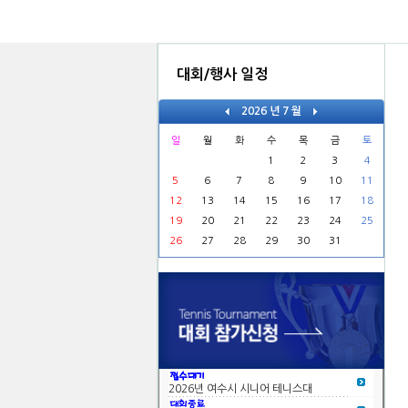
더보기
대회/행사 일정
2026 년 7 월
일
월
화
수
목
금
토
1
2
3
4
5
6
7
8
9
10
11
12
13
14
15
16
17
18
19
20
21
22
23
24
25
26
27
28
29
30
31
대회요강 및 참가신청
2026년 여수시 시니어 테니스대