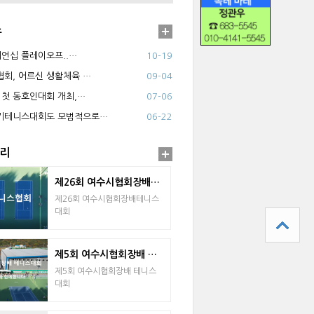
스
피언십 플레이오프..…
10-19
회, 어르신 생활체육 …
09-04
 첫 동호인대회 개최,…
07-06
기테니스대회도 모범적으로…
06-22
리
제26회 여수시협회장배테니스대회
제26회 여수시협회장배테니스
대회
제5회 여수시협회장배 테니스대회
제5회 여수시협회장배 테니스
대회