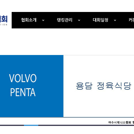
협회소개
랭킹관리
대회일정
커