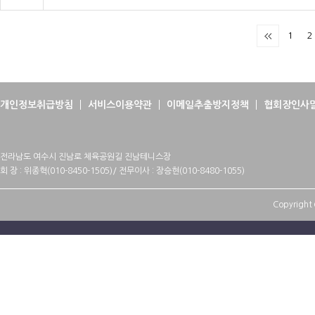
1
2
개인정보취급방침
서비스이용약관
이메일추출방지정책
협회장인사
전라남도 여수시 진남로 체육공원길 진남테니스장
회 장 : 위종혁(010-8450-1505)/ 전무이사 : 장승현(010-8480-1055)
Copyright