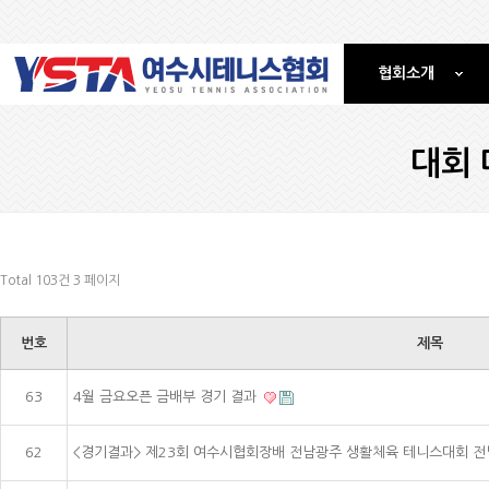
협회소개
대회 
Total 103건
3 페이지
번호
제목
63
4월 금요오픈 금배부 경기 결과
62
<경기결과> 제23회 여수시협회장배 전남광주 생활체육 테니스대회 