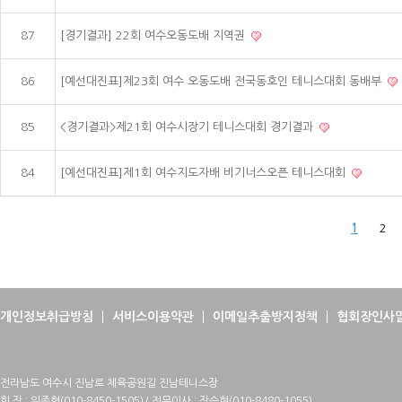
87
[경기결과] 22회 여수오동도배 지역권
86
[예선대진표]제23회 여수 오동도배 전국동호인 테니스대회 동배부
85
<경기결과>제21회 여수시장기 테니스대회 경기결과
84
[예선대진표]제1회 여수지도자배 비기너스오픈 테니스대회
1
2
개인정보취급방침
서비스이용약관
이메일추출방지정책
협회장인사
전라남도 여수시 진남로 체육공원길 진남테니스장
회 장 : 위종혁(010-8450-1505)/ 전무이사 : 장승현(010-8480-1055)