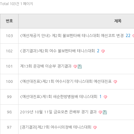
Total 103건
1 페이지
번호
제목
103
<예선재공지 안내> 제2회 볼보펜타배 테니스대회 예선코트 변경
22
102
<경기결과>제2회 여수 볼보펜타배 테니스대회
2
101
제13회 운강배 이순부 경기결과
100
<예선대진표>제21회 여수시장기 테니스대회 예선대진표
99
<예선대진표>제1회 새순한방병원배 테니스대회
1
98
2019년 10월 11일 금요오픈 은배부 경기 결과
97
[경기결과]제27회 여수시의장배 테니스대회