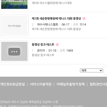
제5회 여수시협회장배 테니스대회
제1회 새순한방병원배 테니스 대회 동영상
2
여수시테니스협회
|
06-17
|
조회
1514
no image
제1회 새순한방병원배 테니스 대회 동영상
동영상 링크 테스트
1
관리자
|
01-18
|
조회
1469
동영상 링크 테스트
개인정보취급방침
서비스이용약관
이메일추출방지정책
협회장인사
전라남도 여수시 진남로 체육공원길 진남테니스장
회 장 : 위종혁(010-8450-1505)/ 전무이사 : 장승현(010-8480-1055)