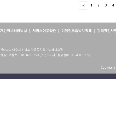
1
2
3
4
개인정보취급방침
서비스이용약관
이메일추출방지정책
협회장인사
전라남도 여수시 진남로 체육공원길 진남테니스장
회 장 : 위종혁(010-8450-1505)/ 전무이사 : 장승현(010-8480-1055)
Copyright