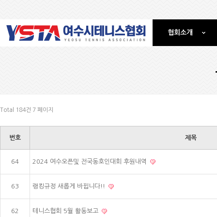
협회소개
Total 184건
7 페이지
번호
제목
64
2024 여수오픈및 전국동호인대회 후원내역
63
랭킹규정 새롭게 바뀝니다!!
62
테니스협회 5월 활동보고