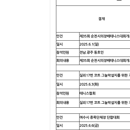
결재
안건
제35회 순천시의장배테니스대회개
일시
2025.6.1(일)
참석인원
전남.광주 동호인
회의내용
제35회 순천시의장배테니스대회개
안건
실외17번 코트 그늘막설치를 위한
일시
2025.6.3(화)
참석인원
테니스협회
회의내용
실외17번 코트 그늘막설치를 위한
안건
여수시 종목단체장 단합대회
일시
2025.6.6(금)