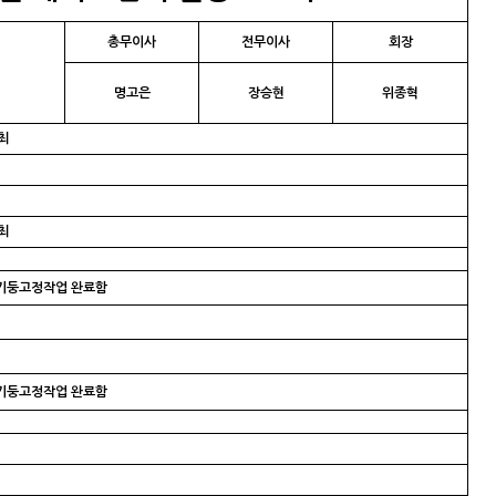
총무이사
전무이사
회장
명고은
장승현
위종혁
최
최
 기둥고정작업 완료함
 기둥고정작업 완료함