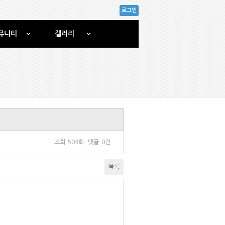
로그인
뮤니티
갤러리
조회
503회
댓글
0건
목록