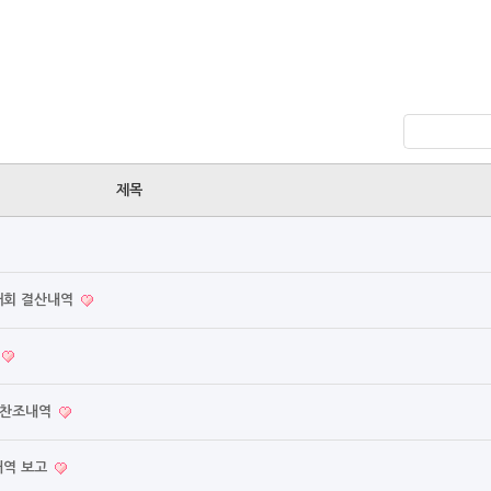
제목
대회 결산내역
 찬조내역
내역 보고