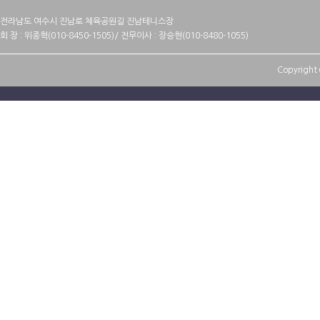
전라남도 여수시 진남로 체육공원길 진남테니스장
회 장 : 위종혁(010-8450-1505)/ 전무이사 : 장승현(010-8480-1055)
Copyright